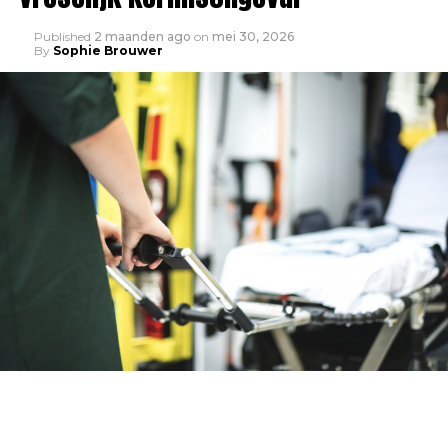
Published
2 maanden ago
on
mei 30, 2026
By
Sophie Brouwer