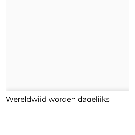
Wereldwijd worden dagelijks
duizenden attracties opgebouwd,
getest en gecontroleerd.