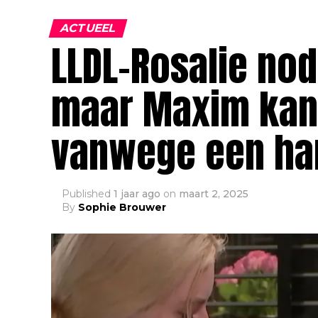
ACTUEEL
LLDL-Rosalie nod
maar Maxim kan 
vanwege een ha
Published
1 jaar ago
on
maart 2, 2025
By
Sophie Brouwer