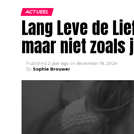
ACTUEEL
Lang Leve de Lie
maar niet zoals 
Published
2 jaar ago
on
december 18, 2024
By
Sophie Brouwer