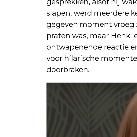
gesprekken, alsof hij wa
slapen, werd meerdere k
gegeven moment vroeg ze
praten was, maar Henk l
ontwapenende reactie en
voor hilarische momente
doorbraken.