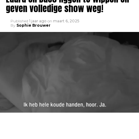
geven volledige show weg!
Published
1 jaar ago
on
maart 6, 2025
By
Sophie Brouwer