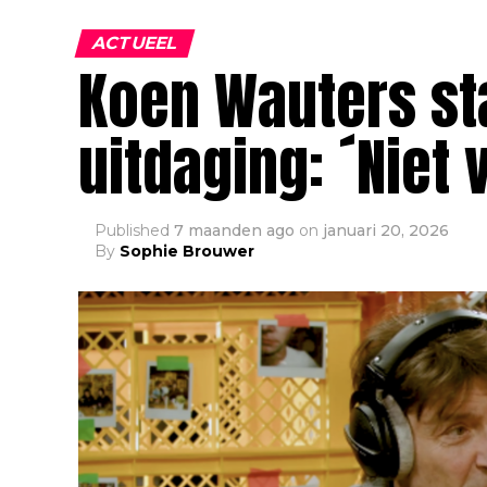
ACTUEEL
Koen Wauters st
uitdaging: ´Niet
Published
7 maanden ago
on
januari 20, 2026
By
Sophie Brouwer