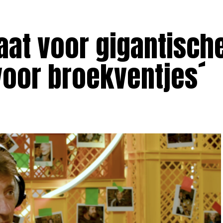
aat voor gigantisch
 voor broekventjes´