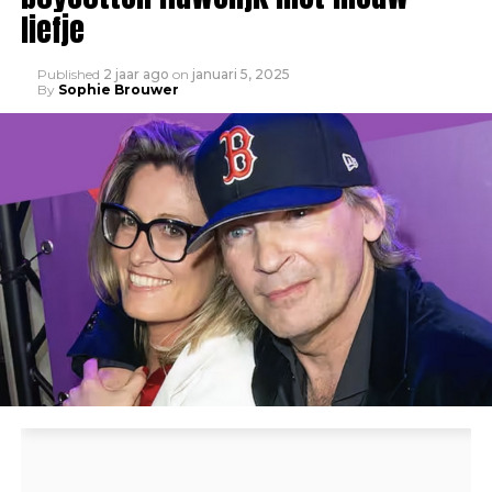
liefje
Published
2 jaar ago
on
januari 5, 2025
By
Sophie Brouwer