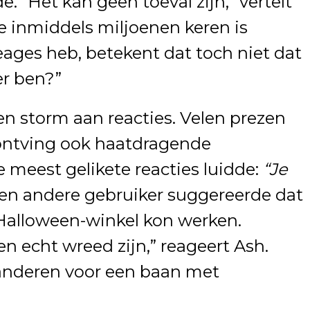
e. “Het kan geen toeval zijn,” vertelt
ie inmiddels miljoenen keren is
ages heb, betekent dat toch niet dat
r ben?”
en storm aan reacties. Velen prezen
ontving ook haatdragende
meest gelikete reacties luidde:
“Je
en andere gebruiker suggereerde dat
f Halloween-winkel kon werken.
n echt wreed zijn,” reageert Ash.
randeren voor een baan met