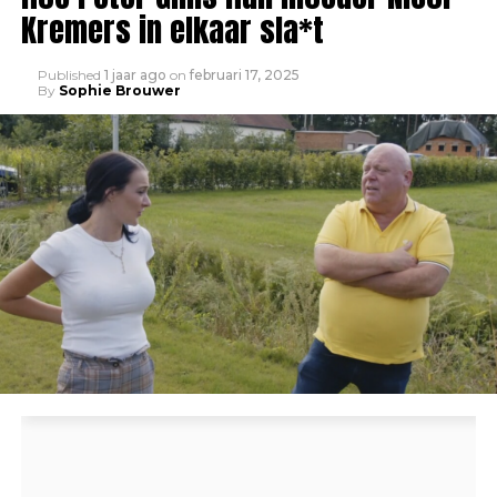
Kremers in elkaar sla*t
Published
1 jaar ago
on
februari 17, 2025
By
Sophie Brouwer