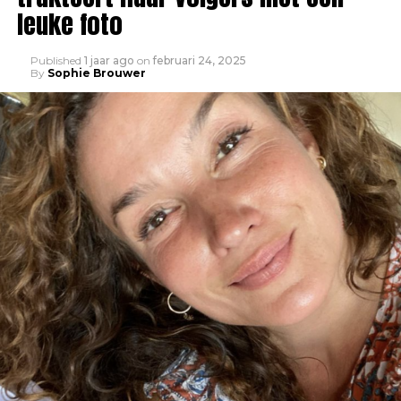
leuke foto
Published
1 jaar ago
on
februari 24, 2025
By
Sophie Brouwer