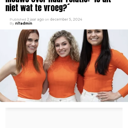
niet wat te vroeg?´
Published
2 jaar ago
on
december 5, 2024
By
nl1admin