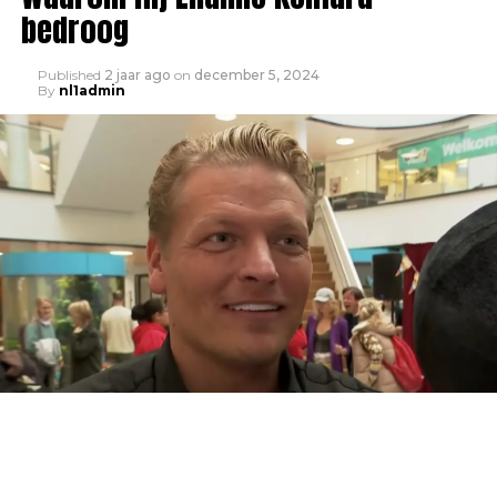
bedroog
Published
2 jaar ago
on
december 5, 2024
By
nl1admin