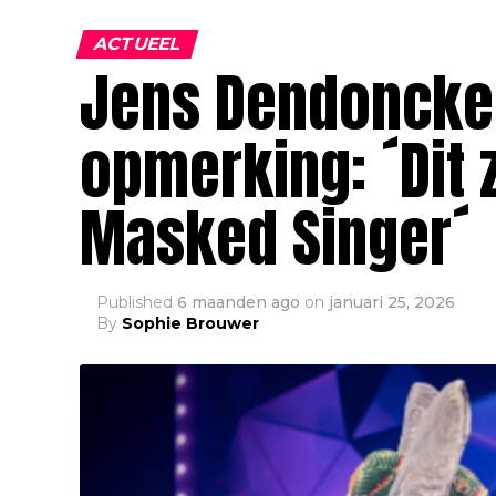
ACTUEEL
Jens Dendoncker
opmerking: ´Dit 
Masked Singer´
Published
6 maanden ago
on
januari 25, 2026
By
Sophie Brouwer