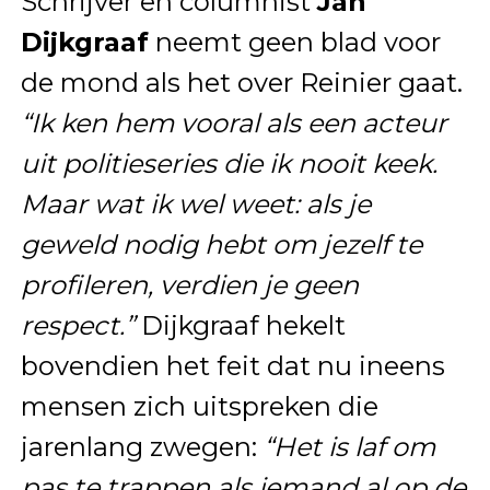
Schrijver en columnist
Jan
Dijkgraaf
neemt geen blad voor
de mond als het over Reinier gaat.
“Ik ken hem vooral als een acteur
uit politieseries die ik nooit keek.
Maar wat ik wel weet: als je
geweld nodig hebt om jezelf te
profileren, verdien je geen
respect.”
Dijkgraaf hekelt
bovendien het feit dat nu ineens
mensen zich uitspreken die
jarenlang zwegen:
“Het is laf om
pas te trappen als iemand al op de