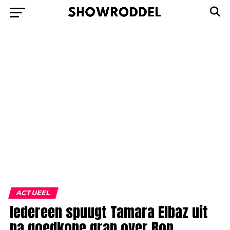
ACTUEEL
Iedereen spuugt Tamara Elbaz uit
na goedkope grap over Ron