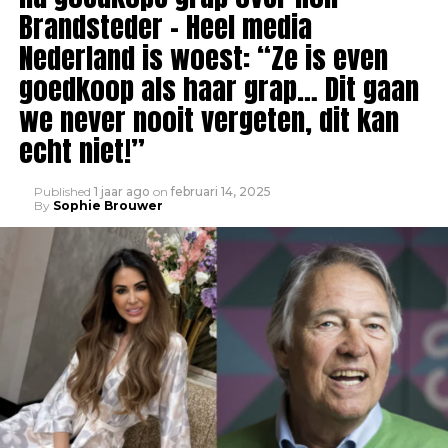
Brandsteder – Heel media
Nederland is woest: “Ze is even
goedkoop als haar grap… Dit gaan
we never nooit vergeten, dit kan
echt niet!”
Published
1 jaar ago
on
februari 14, 2025
By
Sophie Brouwer