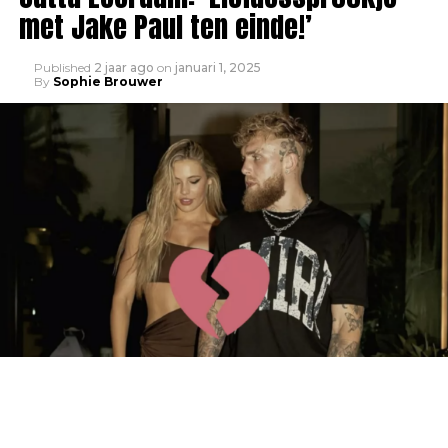
met Jake Paul ten einde!’
Published
2 jaar ago
on
januari 1, 2025
By
Sophie Brouwer