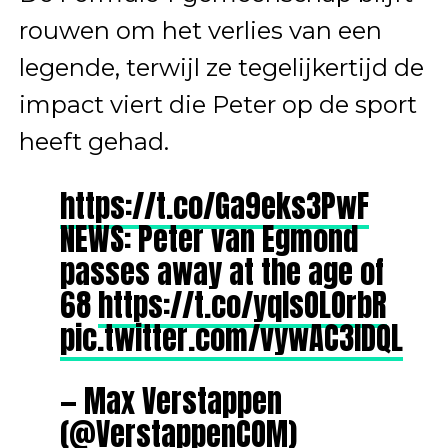
rouwen om het verlies van een
legende, terwijl ze tegelijkertijd de
impact viert die Peter op de sport
heeft gehad.
https://t.co/Ga9eks3PwF
NEWS: Peter van Egmond
passes away at the age of
68
https://t.co/yqIsOLOrbR
pic.twitter.com/vywAC3IDQL
— Max Verstappen
(@VerstappenCOM)