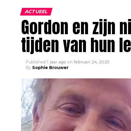
ACTUEEL
Gordon en zijn 
tijden van hun le
Published
1 jaar ago
on
februari 24, 2025
By
Sophie Brouwer