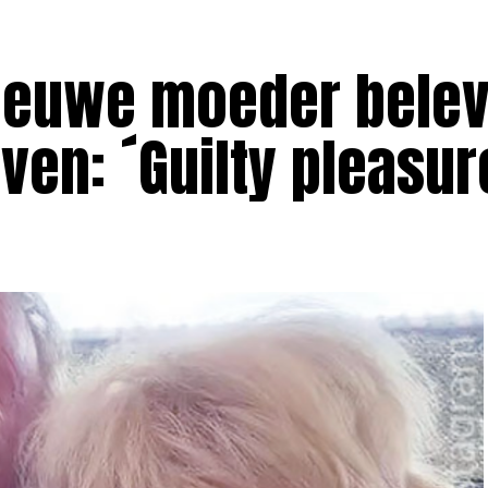
nieuwe moeder bele
ven: ´Guilty pleasur