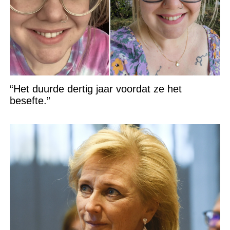
“Het duurde dertig jaar voordat ze het
besefte.”