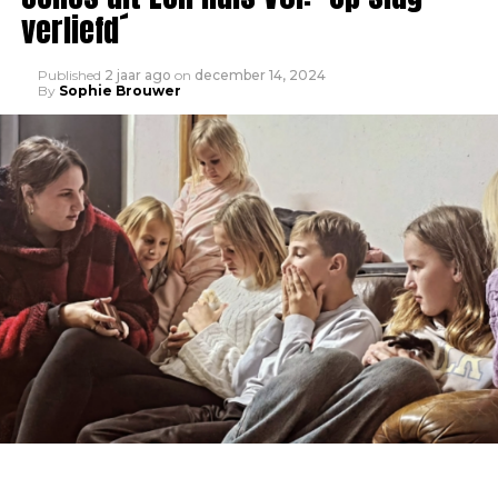
verliefd´
Published
2 jaar ago
on
december 14, 2024
By
Sophie Brouwer