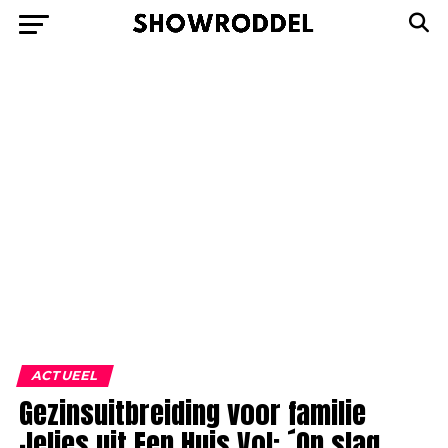
ACTUEEL
Gezinsuitbreiding voor familie
Jelies uit Een Huis Vol: ´Op slag