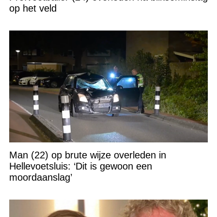
op het veld
Man (22) op brute wijze overleden in
Hellevoetsluis: ‘Dit is gewoon een
moordaanslag’