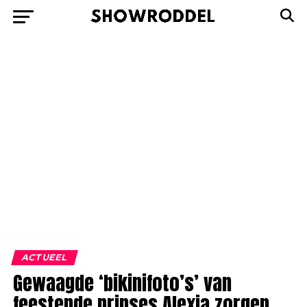
ACTUEEL
Gewaagde ‘bikinifoto’s’ van
feestende prinses Alexia zorgen