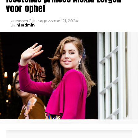
voor ophef
Published
2 jaar ago
on
mei 21, 2024
By
nl1admin