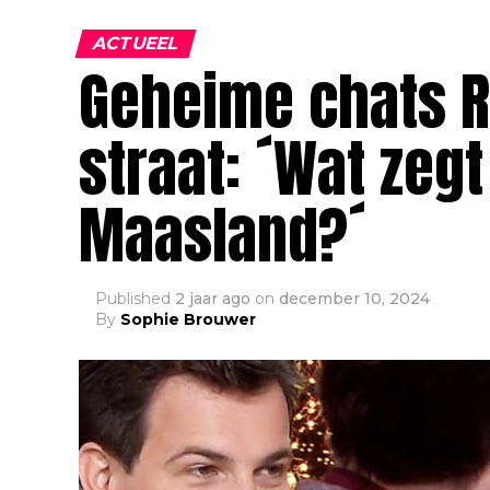
ACTUEEL
Geheime chats R
straat: ´Wat zegt
Maasland?´
Published
2 jaar ago
on
december 10, 2024
By
Sophie Brouwer