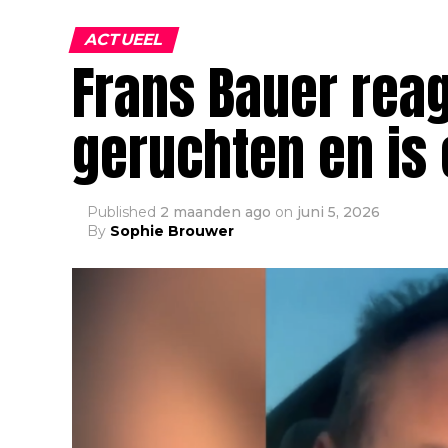
ACTUEEL
Frans Bauer reag
geruchten en is 
Published
2 maanden ago
on
juni 5, 2026
By
Sophie Brouwer