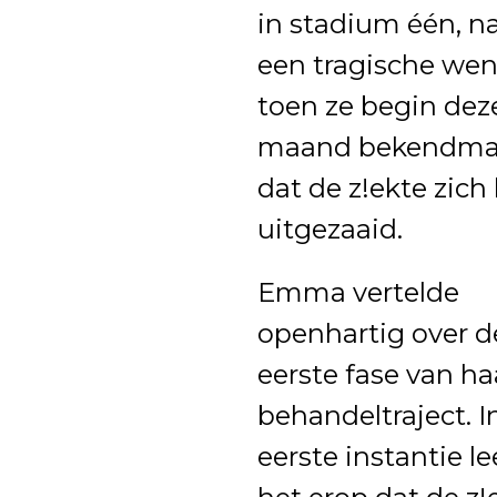
in stadium één, 
een tragische we
toen ze begin dez
maand bekendma
dat de z!ekte zich
uitgezaaid.
Emma vertelde
openhartig over d
eerste fase van ha
behandeltraject. I
eerste instantie l