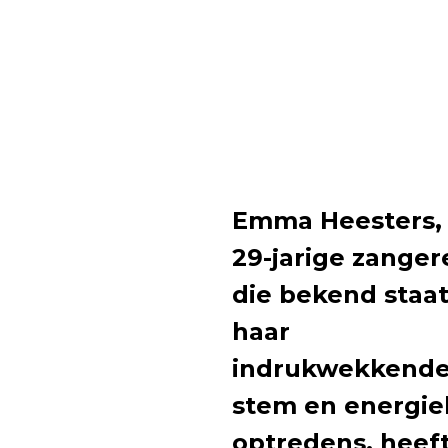
Emma Heesters,
29-jarige zanger
die bekend staa
haar
indrukwekkend
stem en energie
optredens, heef