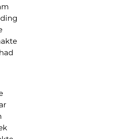
nam
nding
e
akte
 had
e
ar
n
eek