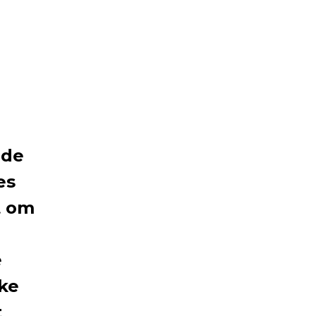
 de
es
t om
e
ke
t