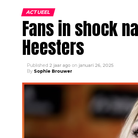
ACTUEEL
Fans in shock na
Heesters
Published
2 jaar ago
on
januari 26, 2025
By
Sophie Brouwer