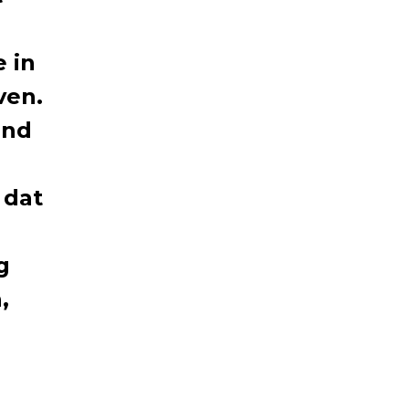
e in
ven.
end
 dat
g
,