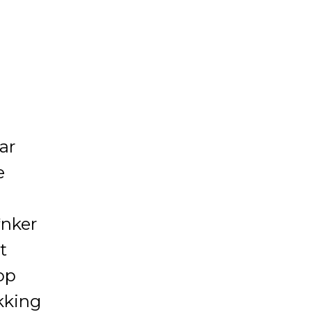
ar
e
nker
t
op
kking