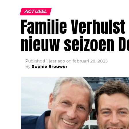
ACTUEEL
Familie Verhuls
nieuw seizoen D
Published
1 jaar ago
on
februari 28, 2025
By
Sophie Brouwer