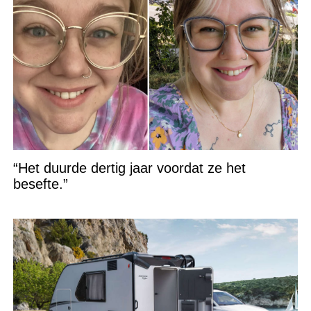
“Het duurde dertig jaar voordat ze het
besefte.”