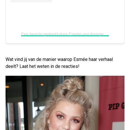
Een bericht gedeeld door Esmée van Kampen
(@esmee
Wat vind jij van de manier waarop Esmée haar verhaal
deelt? Laat het weten in de reacties!