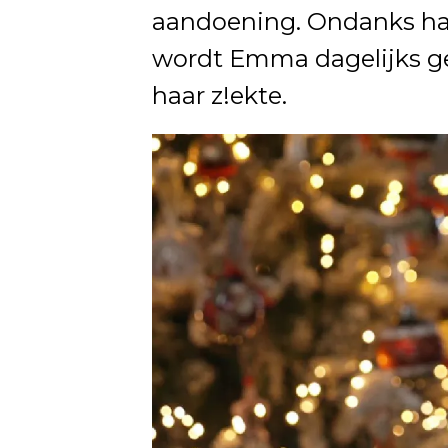
aandoening. Ondanks ha
wordt Emma dagelijks g
haar z!ekte.