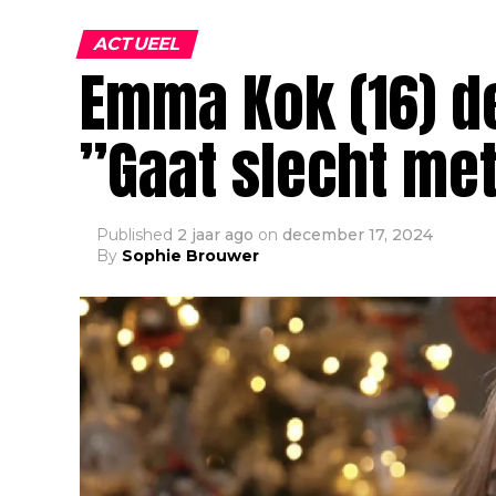
ACTUEEL
Emma Kok (16) de
”Gaat slecht me
Published
2 jaar ago
on
december 17, 2024
By
Sophie Brouwer