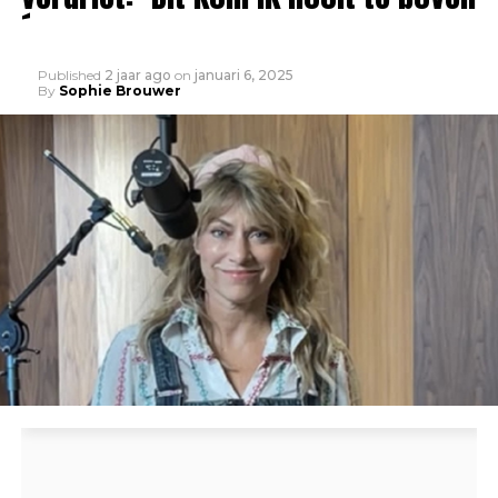
´
Published
2 jaar ago
on
januari 6, 2025
By
Sophie Brouwer