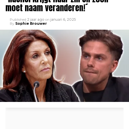
moet naam veranderen!´
Published
2 jaar ago
on
januari 6, 2025
By
Sophie Brouwer