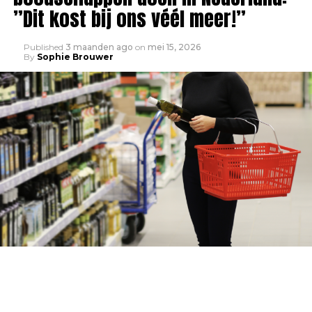
”Dit kost bij ons véél meer!”
Published
3 maanden ago
on
mei 15, 2026
By
Sophie Brouwer