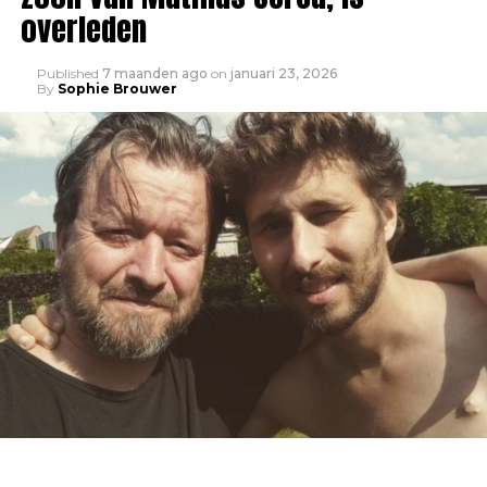
overleden
Published
7 maanden ago
on
januari 23, 2026
By
Sophie Brouwer