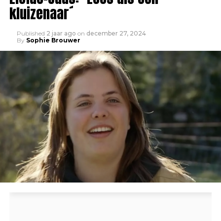
kluizenaar´
Published
2 jaar ago
on
december 27, 2024
By
Sophie Brouwer