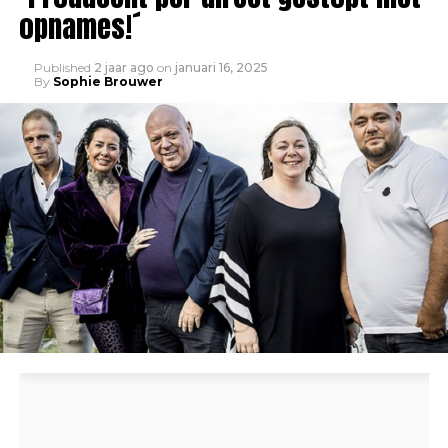
opnames!´
Published
2 jaar ago
on
januari 16, 2025
By
Sophie Brouwer