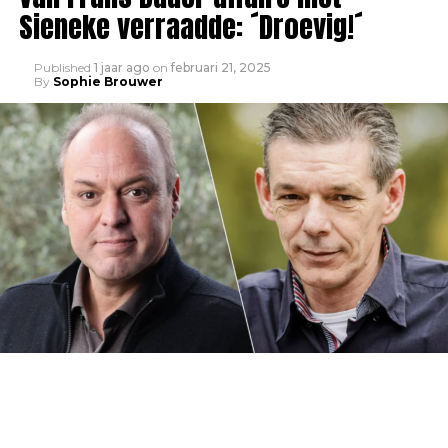
Sieneke verraadde: ´Droevig!´
Published
1 jaar ago
on
februari 21, 2025
By
Sophie Brouwer