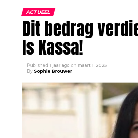
ACTUEEL
Dit bedrag verd
Is Kassa!
Published
1 jaar ago
on
maart 1, 2025
By
Sophie Brouwer