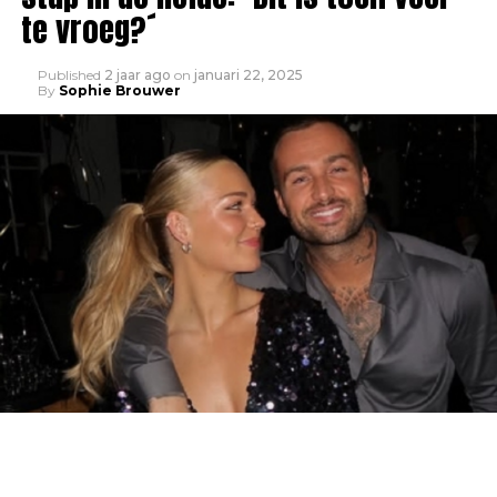
te vroeg?´
Published
2 jaar ago
on
januari 22, 2025
By
Sophie Brouwer