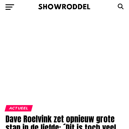
ACTUEEL
Dave Roelvink zet opnieuw grote
stap in de liefde: ´Dit is toch veel