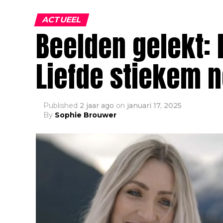
ACTUEEL
Beelden gelekt: 
Liefde stiekem 
Published
2 jaar ago
on
januari 17, 2025
By
Sophie Brouwer