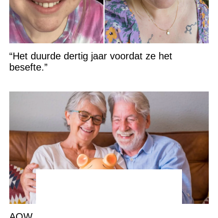
“Het duurde dertig jaar voordat ze het
besefte.”
AOW per 1 juli flink omhoog: DIT zijn de