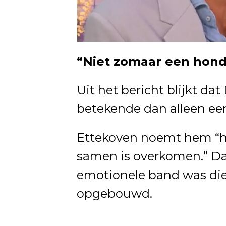
“Niet zomaar een hond
Uit het bericht blijkt da
betekende dan alleen een
Ettekoven noemt hem “he
samen is overkomen.” Daa
emotionele band was di
opgebouwd.