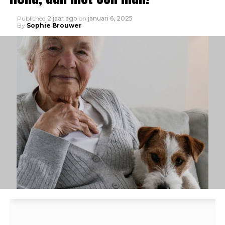
Published
2 jaar ago
on
januari 6, 2025
By
Sophie Brouwer