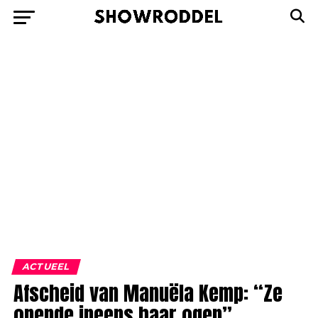
ACTUEEL
Afscheid van Manuëla Kemp: “Ze
opende ineens haar ogen”