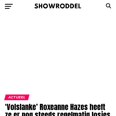
ACTUEEL
‘Volslanke’ Roxeanne Hazes heeft
ze er nog steeds regelmatig losjes