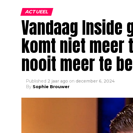
ACTUEEL
Vandaag Inside 
komt niet meer t
nooit meer te be
Published
2 jaar ago
on
december 6, 2024
By
Sophie Brouwer