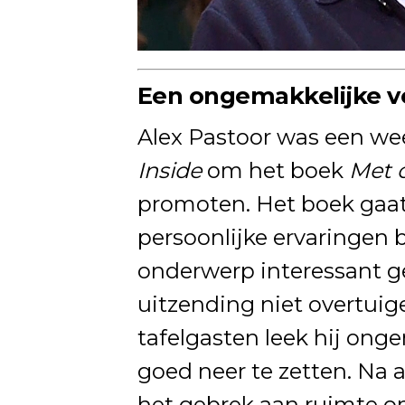
Een ongemakkelijke ve
Alex Pastoor was een wee
Inside
om het boek
Met o
promoten. Het boek gaat 
persoonlijke ervaringen 
onderwerp interessant ge
uitzending niet overtuig
tafelgasten leek hij ongem
goed neer te zetten. Na af
het gebrek aan ruimte o