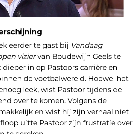
rschijning
k eerder te gast bij
Vandaag
pen vizier
van Boudewijn Geels te
dieper in op Pastoors carrière en
binnen de voetbalwereld. Hoewel het
noeg leek, wist Pastoor tijdens de
end over te komen. Volgens de
akkelijk en wist hij zijn verhaal niet
loop uitte Pastoor zijn frustratie over
m te spreken.