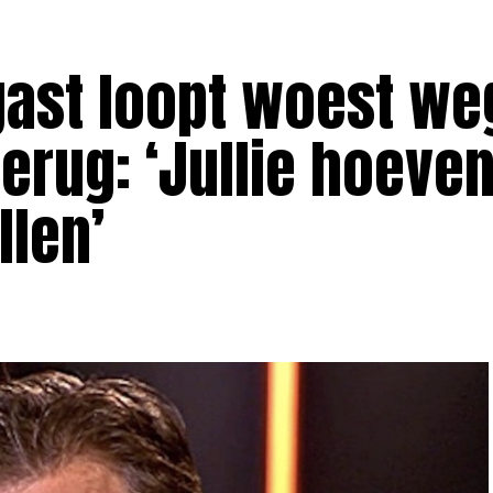
gast loopt woest we
erug: ‘Jullie hoeven
llen’