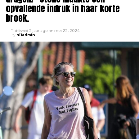
opvallende indruk in haar korte
broek.
Published
2 jaar ago
on
mei 22, 2024
By
nl1admin