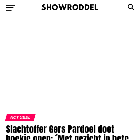
ACTUEEL
Slachtoffer Gers Pardoel doet
boekje open: ´Met gezicht in hete