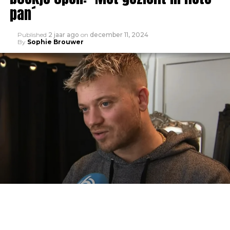
pan´
Published
2 jaar ago
on
december 11, 2024
By
Sophie Brouwer