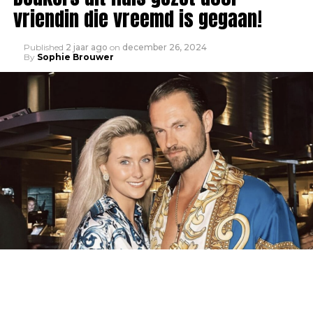
vriendin die vreemd is gegaan!
Published
2 jaar ago
on
december 26, 2024
By
Sophie Brouwer