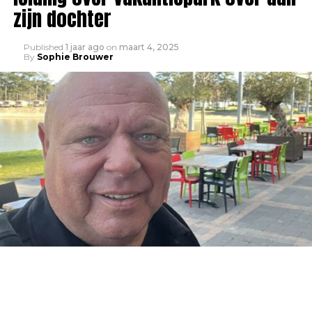
zijn dochter
Published
1 jaar ago
on
maart 4, 2025
By
Sophie Brouwer