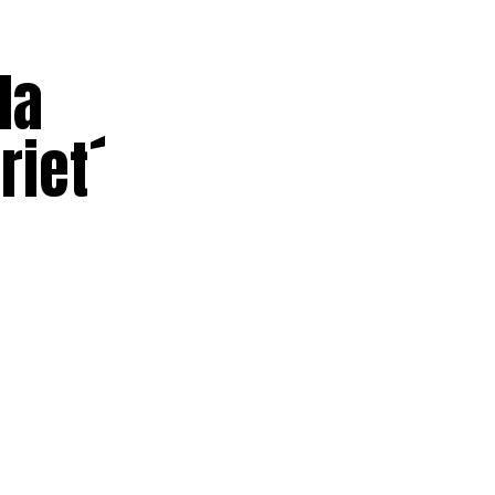
la
riet´