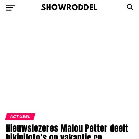
ACTUEEL
Nieuwslezeres Malou Petter deelt
bikinifoto’s op vakantie en