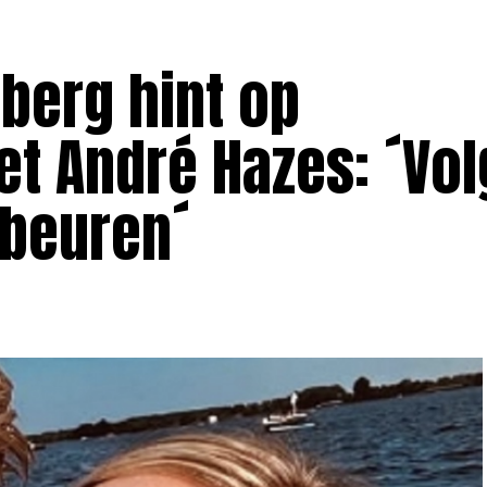
berg hint op
t André Hazes: ´Vo
ebeuren´