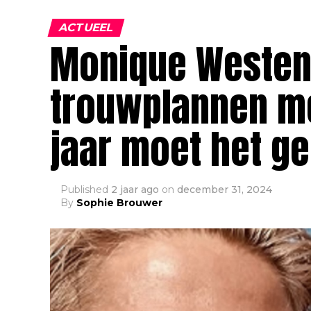
ACTUEEL
Monique Westen
trouwplannen me
jaar moet het g
Published
2 jaar ago
on
december 31, 2024
By
Sophie Brouwer