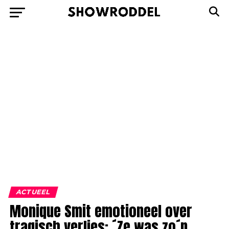
ACTUEEL
Monique Smit emotioneel over
tragisch verlies: ´Ze was zo´n