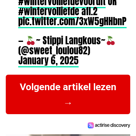
#wintervolliefdevooruit
OR
#wintervolliefde
afl.2
pic.twitter.com/3xW5gHHbnP
—
~ Stippi Langkous~
(@sweet_loulou82)
January 6, 2025
Volgende artikel lezen
→