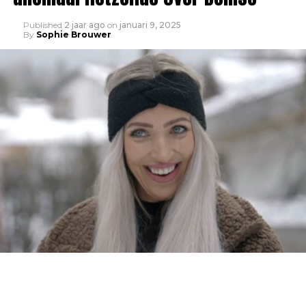
Published
2 jaar ago
on
januari 9, 2025
By
Sophie Brouwer